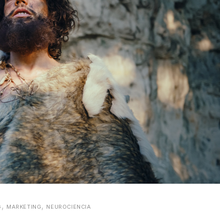
,
,
G
MARKETING
NEUROCIENCIA