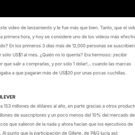
este video de lanzamiento y le fue más que bien. Tanto, que el vi
la primera hora, y hoy se considere uno de los videos más efecti
ultado? En los primeros 3 días más de 12,000 personas se suscribier
 sólo US$1 al mes. ¿Quién no lo querría? Era hermoso: ¡recibir
er que salir a comprarlas, y por sólo 1 dólar!… cuando las marcas
ligaba a que pagaran más de US$20 por unas pocas cuchillas.
ILEVER
a 153 millones de dólares al año, en parte gracias a otros produc
millones de suscriptores y un poco menos del 10% del mercado de
cos que salieron de la nada y ahora hacían que los ejecutivos de
Al punto que la participación de Gillete, de P&G lucía así: