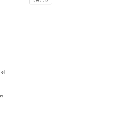
Servicio
 el
ás
e