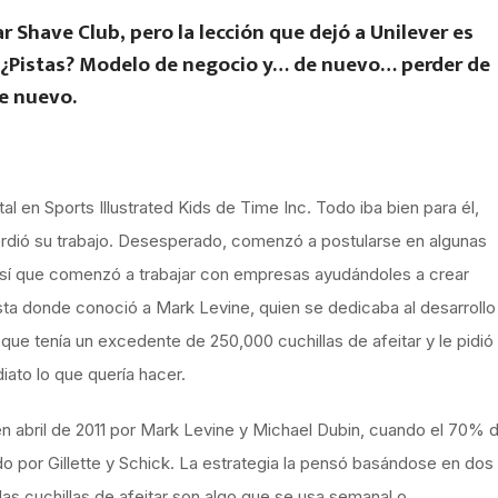
Shave Club, pero la lección que dejó a Unilever es
r. ¿Pistas? Modelo de negocio y… de nuevo… perder de
de nuevo.
al en Sports Illustrated Kids de Time Inc. Todo iba bien para él,
perdió su trabajo. Desesperado, comenzó a postularse en algunas
Así que comenzó a trabajar con empresas ayudándoles a crear
fiesta donde conoció a Mark Levine, quien se dedicaba al desarrollo
 que tenía un excedente de 250,000 cuchillas de afeitar y le pidió
iato lo que quería hacer.
n abril de 2011 por Mark Levine y Michael Dubin, cuando el 70% d
o por Gillette y Schick. La estrategia la pensó basándose en dos
as cuchillas de afeitar son algo que se usa semanal o