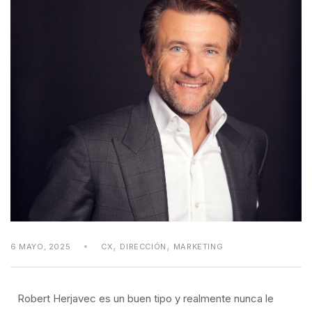
,
,
6 MAYO, 2025
CX
DIRECCIÓN
MARKETING
Robert Herjavec es un buen tipo y realmente nunca le