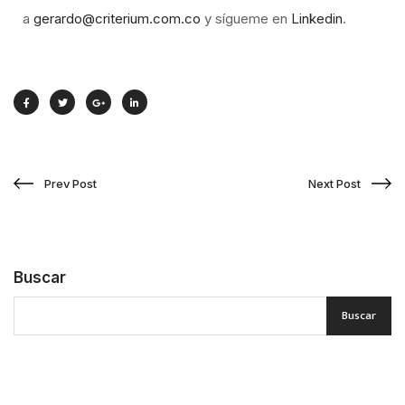
a
gerardo@criterium.com.co
y sígueme en
Linkedin
.
Prev Post
Next Post
Buscar
Buscar