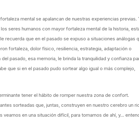
la fortaleza mental se apalancan de nuestras experiencias previas. 
 los seres humanos con mayor fortaleza mental de la historia, est
a le recuerda que en el pasado se expuso a situaciones análogas 
on fortaleza, dolor físico, resiliencia, estrategia, adaptación o
a del pasado, esa memoria, le brinda la tranquilidad y confianza pa
abe que si en el pasado pudo sortear algo igual o más complejo,
terminante tener el hábito de romper nuestra zona de confort.
iantes sorteadas que, juntas, construyen en nuestro cerebro un ri
veamos en una situación difícil, para tomarnos de ahí, y… enten