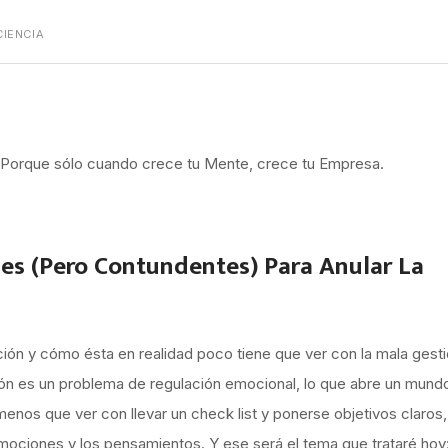
IENCIA
te. Porque sólo cuando crece tu Mente, crece tu Empresa.
les (Pero Contundentes) Para Anular La
ión y cómo ésta en realidad poco tiene que ver con la mala gest
ación es un problema de regulación emocional, lo que abre un mund
enos que ver con llevar un check list y ponerse objetivos claros,
mociones y los pensamientos. Y ese será el tema que trataré hoy