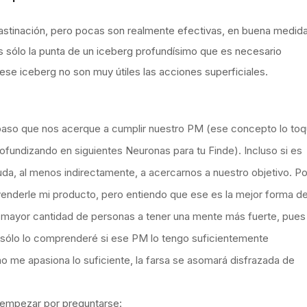
crastinación, pero pocas son realmente efectivas, en buena medid
s sólo la punta de un iceberg profundísimo que es necesario
 ese iceberg no son muy útiles las acciones superficiales.
 paso que nos acerque a cumplir nuestro PM (ese concepto lo to
rofundizando en siguientes Neuronas para tu Finde). Incluso si es
da, al menos indirectamente, a acercarnos a nuestro objetivo. Po
a venderle mi producto, pero entiendo que ese es la mejor forma d
la mayor cantidad de personas a tener una mente más fuerte, pues
sólo lo comprenderé si ese PM lo tengo suficientemente
 no me apasiona lo suficiente, la farsa se asomará disfrazada de
e empezar por preguntarse: