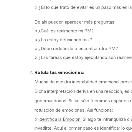
○ ¿Esto que trato de evitar es un paso más en 
De ahí pueden aparecer más preguntas:
○
¿Cuál es realmente mi PM?
○
¿
Lo estoy definiendo mal?
○
¿Debo redefinirlo o encontrar otro PM?
○
¿Las tareas que estoy ejecutando son realment
Rotula tus emociones:
Mucha de nuestra inestabilidad emocional provie
Dicha interpretación deriva en una reacción, es
gobernandonos. Si tan sólo fuéramos capaces de d
rotulación de emociones. Así funciona:
○
Identifica la Emoción:
Si algo te intranquiliza 
invadirte. Aquí el primer paso es identificar lo q