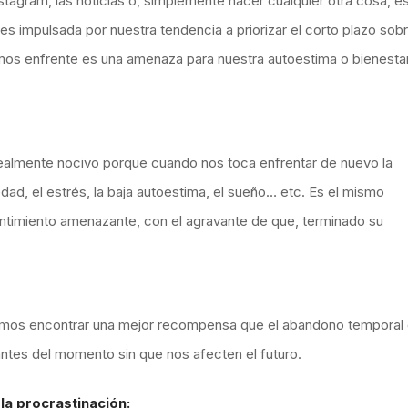
tagram, las noticias o, simplemente hacer cualquier otra cosa, e
es impulsada por nuestra tendencia a priorizar el corto plazo sob
enemos enfrente es una amenaza para nuestra autoestima o bienesta
ealmente nocivo porque cuando nos toca enfrentar de nuevo la
dad, el estrés, la baja autoestima, el sueño… etc. Es el mismo
entimiento amenazante, con el agravante de que, terminado su
ebemos encontrar una mejor recompensa que el abandono temporal
antes del momento sin que nos afecten el futuro.
la procrastinación: