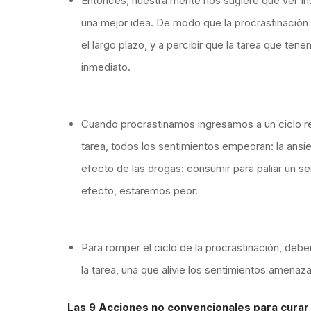
Entonces, nuestra mente nos sugiere que ver Ins
una mejor idea. De modo que la procrastinación 
el largo plazo, y a percibir que la tarea que t
inmediato.
Cuando procrastinamos ingresamos a un ciclo r
tarea, todos los sentimientos empeoran: la ansie
efecto de las drogas: consumir para paliar un s
efecto, estaremos peor.
Para romper el ciclo de la procrastinación, d
la tarea, una que alivie los sentimientos amenaz
Las 9 Acciones no convencionales para curar 